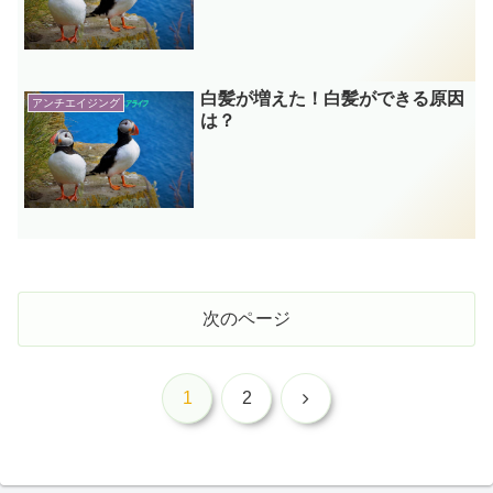
白髪が増えた！白髪ができる原因
アンチエイジング
は？
次のページ
次
1
2
へ