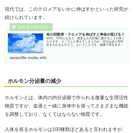
現代では、このテロメアをいかに伸ばすかといった研究が
続けられています。
命の回数券・テロメアを伸ばすと寿命が延びる？
60代、70代になると、身近な人の訃報に接することが多く
なります。そこでふと考えてしまうのが「自分はあと何年
生きられるんだろう」ということです。健康で長生きする
ことができれば申し分ありませんが、どうやらその秘密の
鍵は「テロメア」にあるようです。
seniorlife-motto.info
ホルモン分泌量の減少
ホルモンとは、体内の内分泌腺で作られる微量な生理活性
物質ですが、血液と一緒に身体中を巡ってさまざまな機能
を調整しており、なくてはならない物質です。
人体を巡るホルモンは100種類ほどあると言われますが、